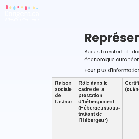
Représen
Aucun transfert de do
économique européen
Pour plus d'informatio
Raison
Rôle dans le
Certi
sociale
cadre de la
(oui/
de
prestation
l’acteur
d’hébergement
(Hébergeur/sous-
traitant de
l’Hébergeur)