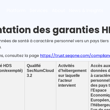
Platform
Services
About
News & Insights
tation des garanties 
nnées de santé à caractère personnel vers un pays tiers 
.
ns, consultez la page
https://trust.seqone.com/complian
fié HDS
Qualifié
Activités
Accès au
non/exempté)
SecNumCloud
d’hébergement
données d
3.2
sur laquelle
à caractèr
l’acteur
personnel
intervient
des pays t
l’Espace
Economiq
Européen,
l’Héberge
l’un de se