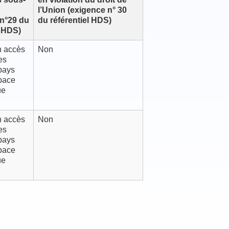
l’Union (exigence n° 30
 n°29 du
du référentiel HDS)
l HDS)
n accès
Non
es
pays
space
ue
n accès
Non
es
pays
space
ue