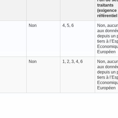
traitants
(exigence
référentie
Non
4, 5, 6
Non, aucu
aux donné
depuis un 
tiers à l’E
Economiq
Européen
Non
1, 2, 3, 4, 6
Non, aucu
aux donné
depuis un 
tiers à l’E
Economiq
Européen