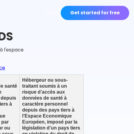
Login
Get started for free
HDS
à l'espace
ce
x
Hébergeur ou sous-
e santé
traitant soumis à un
e
risque d’accès aux
 depuis
données de santé à
iers à
caractère personnel
depuis des pays tiers à
ue
l’Espace Economique
 par
Européen, imposé par la
ur ou
législation d’un pays tiers
s sous-
en violation du droit de